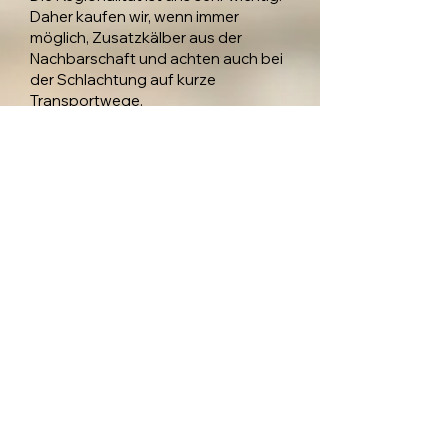
Daher kaufen wir, wenn immer
möglich, Zusatzkälber aus der
Nachbarschaft und achten auch bei
der Schlachtung auf kurze
Transportwege.
Mischpaket
Aus Respekt gegenüber unseren
Tieren ist es uns wichtig, das
gesamte Fleisch von einem Tier zu
nutzen. Daher verkaufen wir unser
Kalbfleisch als Mischpakete à 1/8
Kalb. Dies ergibt ein Gewicht von ca.
10 bis 12 kg pro Mischpaket. In einem
Mischpaket ist grundsätzlich
folgendes enthalten:
Geschnetzeltes
Plätzli
Plätzli (auch Cordonbleu-Schnitt)
Steaks
Kotelettes